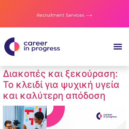
Recruitment Services ⟶
Διακοπές και ξεκούραση:
Το κλειδί για ψυχική υγεία
και καλύτερη απόδοση