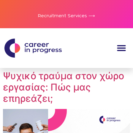
Recruitment Services ⟶
Ψυχικό τραύμα στον χώρο
εργασίας: Πώς μας
επηρεάζει;