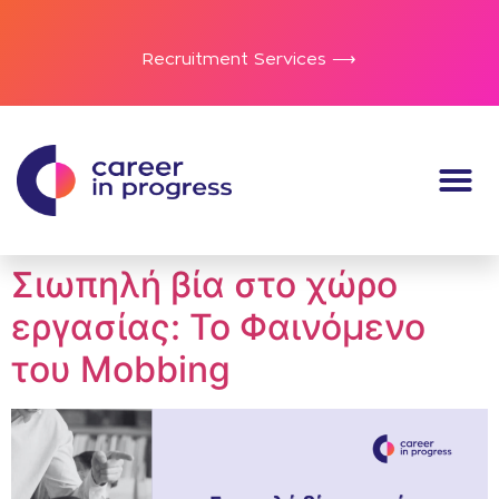
Recruitment Services ⟶
Σιωπηλή βία στο χώρο
εργασίας: Το Φαινόμενο
του Mobbing