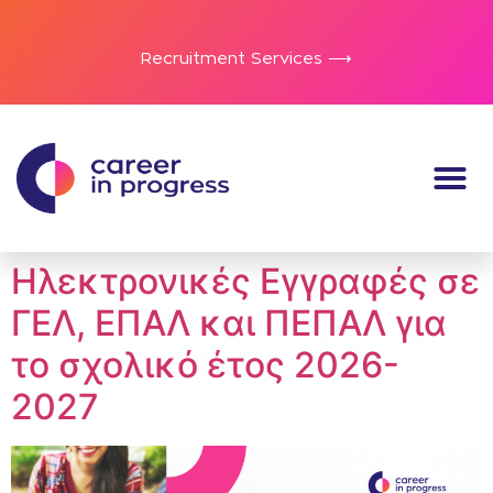
Recruitment Services ⟶
Ηλεκτρονικές Εγγραφές σε
ΓΕΛ, ΕΠΑΛ και ΠΕΠΑΛ για
το σχολικό έτος 2026-
2027