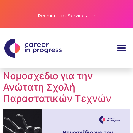
Recruitment Services ⟶
Νομοσχέδιο για την
Ανώτατη Σχολή
Παραστατικών Τεχνών