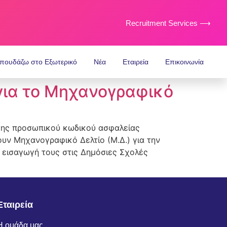
Recruitment Services ⟶
πουδάζω στο Εξωτερικό
Νέα
Εταιρεία
Επικοινωνία
για το Μηχανογραφικό
οσης προσωπικού κωδικού ασφαλείας
υν Μηχανογραφικό Δελτίο (Μ.Δ.) για την
 εισαγωγή τους στις Δημόσιες Σχολές
Εταιρεία
Η ομάδα μας