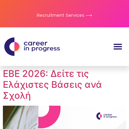
Recruitment Services ⟶
ΕΒΕ 2026: Δείτε τις
Ελάχιστες Βάσεις ανά
Σχολή