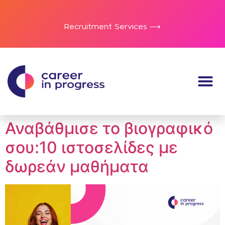
Recruitment Services ⟶
Αναβάθμισε το βιογραφικό
σου:10 ιστοσελίδες με
δωρεάν μαθήματα