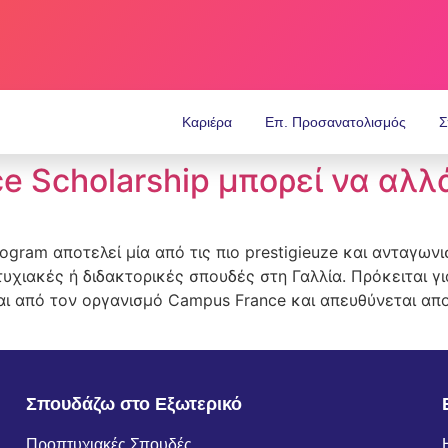
Καριέρα
Επ. Προσανατολισμός
Σ
nce Scholarship μπορεί να αλ
Program αποτελεί μία από τις πιο prestigieuze και ανταγω
χιακές ή διδακτορικές σπουδές στη Γαλλία. Πρόκειται γ
αι από τον οργανισμό Campus France και απευθύνεται απ
Σπουδάζω στο Εξωτερικό
Προπτυχιακές Σπουδές