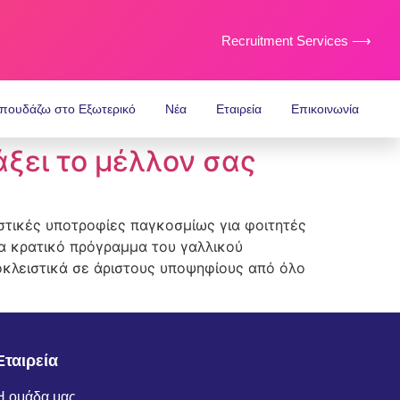
Recruitment Services ⟶
πουδάζω στο Εξωτερικό
Νέα
Εταιρεία
Επικοινωνία
λάξει το μέλλον σας
νιστικές υποτροφίες παγκοσμίως για φοιτητές
ια κρατικό πρόγραμμα του γαλλικού
οκλειστικά σε άριστους υποψηφίους από όλο
Εταιρεία
Η ομάδα μας