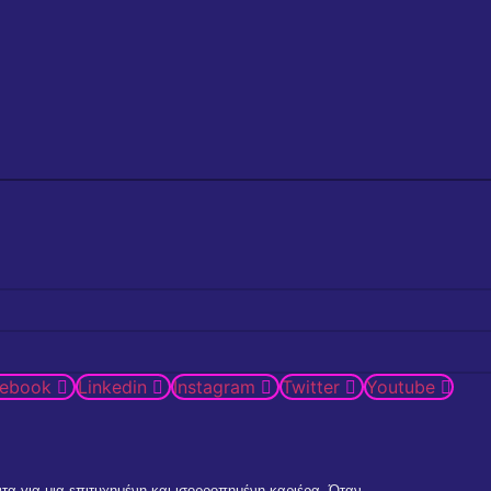
cebook
Linkedin
Instagram
Twitter
Youtube
α για μια επιτυχημένη και ισορροπημένη καριέρα. Όταν