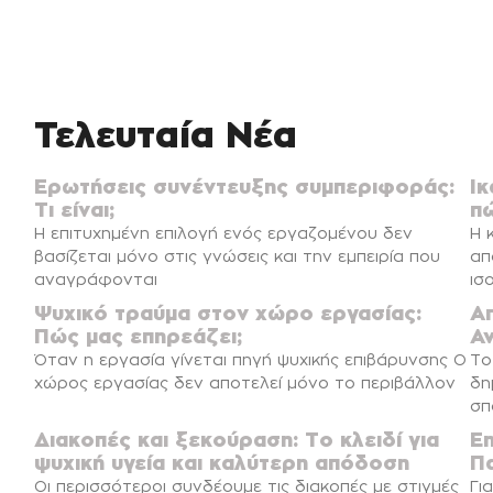
Τελευταία Νέα
Ερωτήσεις συνέντευξης συμπεριφοράς:
Ικ
Τι είναι;
π
Η επιτυχημένη επιλογή ενός εργαζομένου δεν
Η 
βασίζεται μόνο στις γνώσεις και την εμπειρία που
απ
αναγράφονται
ισ
Ψυχικό τραύμα στον χώρο εργασίας:
Α
Πώς μας επηρεάζει;
Α
Όταν η εργασία γίνεται πηγή ψυχικής επιβάρυνσης Ο
Το
χώρος εργασίας δεν αποτελεί μόνο το περιβάλλον
δη
σπ
Διακοπές και ξεκούραση: Το κλειδί για
E
ψυχική υγεία και καλύτερη απόδοση
Π
Οι περισσότεροι συνδέουμε τις διακοπές με στιγμές
Γι