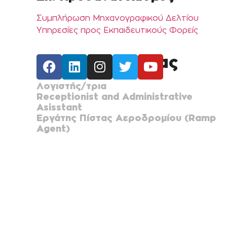
Συμπλήρωση Μηχανογραφικού Δελτίου
Υπηρεσίες προς Εκπαιδευτικούς Φορείς
Θέσεις Εργασίας
Λογιστής/τρια
Receptionist and Administrative
Asisstant
Εργάτης Πίστας Αεροδρομίου (Ramp
Agent)