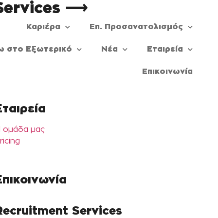
Services ⟶
Καριέρα
Επ. Προσανατολισμός
ω στο Εξωτερικό
Νέα
Εταιρεία
Επικοινωνία
Εταιρεία
 ομάδα μας
ricing
Επικοινωνία
Recruitment Services