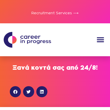
Recruitment Services ⟶
Ξανά κοντά σας από 24/8!