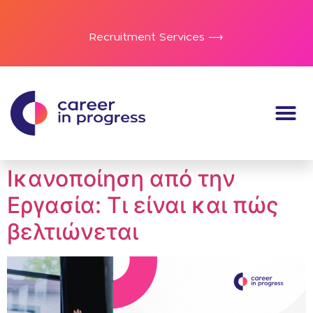
Recruitment Services ⟶
Ικανοποίηση από την
Εργασία: Τι είναι και πώς
βελτιώνεται