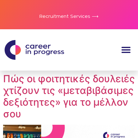
Recruitment Services ⟶
Πώς οι φοιτητικές δουλειές
χτίζουν τις «μεταβιβάσιμες
δεξιότητες» για το μέλλον
σου