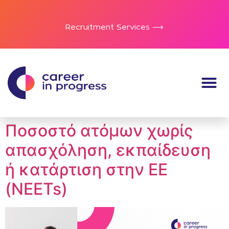
Recruitment Services ⟶
Ποσοστό ατόμων χωρίς
απασχόληση, εκπαίδευση
ή κατάρτιση στην ΕΕ
(NEETs)