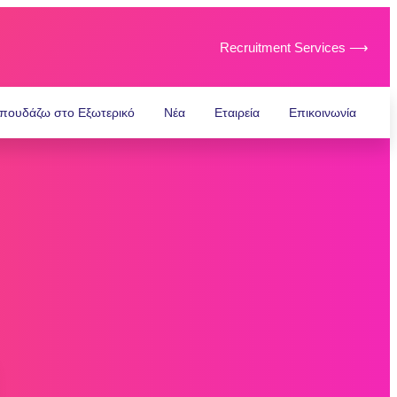
Recruitment Services ⟶
πουδάζω στο Εξωτερικό
Νέα
Εταιρεία
Επικοινωνία