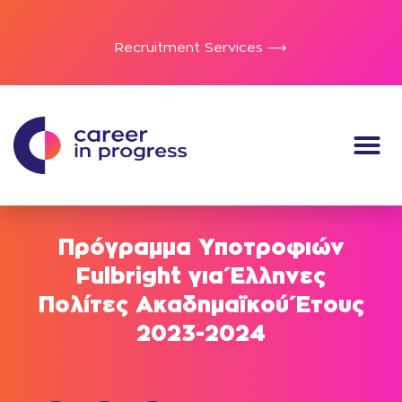
Recruitment Services ⟶
Πρόγραμμα Υποτροφιών
Fulbright για Έλληνες
Πολίτες Ακαδημαϊκού Έτους
2023-2024