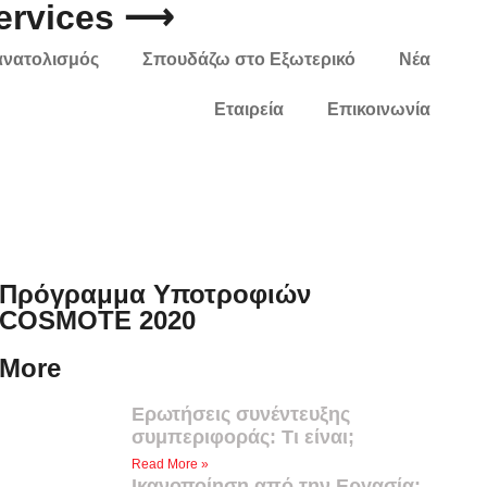
Services ⟶
ανατολισμός
Σπουδάζω στο Εξωτερικό
Νέα
Εταιρεία
Επικοινωνία
Πρόγραμμα Υποτροφιών
COSMOTE 2020
More
Ερωτήσεις συνέντευξης
συμπεριφοράς: Τι είναι;
Read More »
Ικανοποίηση από την Εργασία: