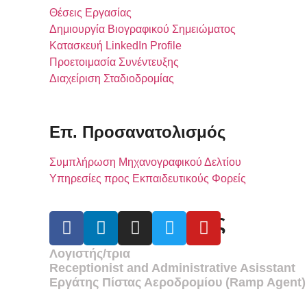
Θέσεις Εργασίας
Δημιουργία Βιογραφικού Σημειώματος
Κατασκευή LinkedIn Profile
Προετοιμασία Συνέντευξης
Διαχείριση Σταδιοδρομίας
Επ. Προσανατολισμός
Συμπλήρωση Μηχανογραφικού Δελτίου
Υπηρεσίες προς Εκπαιδευτικούς Φορείς
Θέσεις Εργασίας
Λογιστής/τρια
Receptionist and Administrative Asisstant
Εργάτης Πίστας Αεροδρομίου (Ramp Agent)