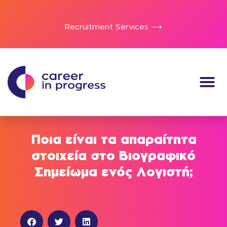
Recruitment Services ⟶
Ποια είναι τα απαραίτητα
στοιχεία στο Βιογραφικό
Σημείωμα ενός Λογιστή;