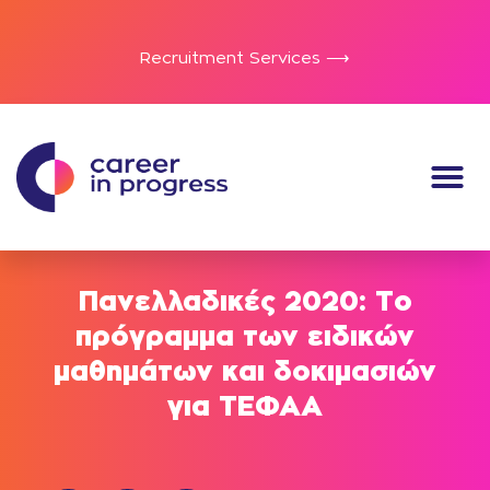
Recruitment Services ⟶
Πανελλαδικές 2020: Tο
πρόγραμμα των ειδικών
μαθημάτων και δοκιμασιών
για ΤΕΦΑΑ