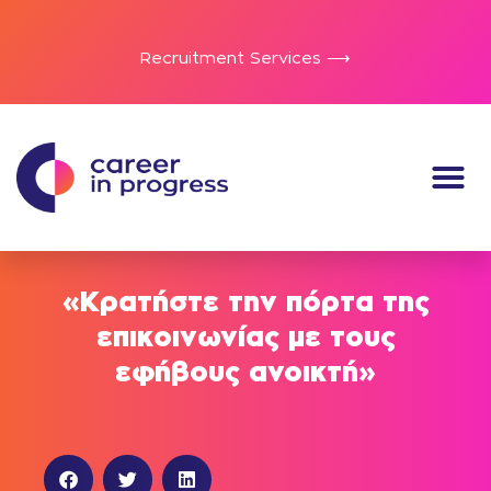
Recruitment Services ⟶
«Κρατήστε την πόρτα της
επικοινωνίας με τους
εφήβους ανοικτή»