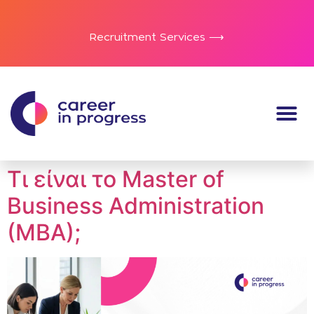
Recruitment Services ⟶
Τι είναι το Master of
Business Administration
(MBA);