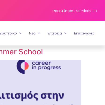
Recruitment Services ⟶
Εξωτερικό
Νέα
Εταιρεία
Επικοινωνία
mmer School