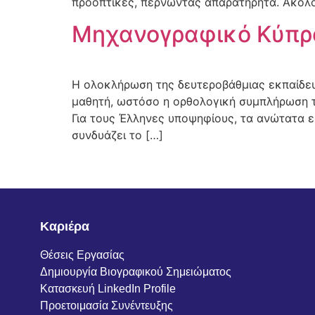
προοπτικές, περνώντας απαρατήρητα. Ακολου
Μηχανογραφικό Κύπρου
Η ολοκλήρωση της δευτεροβάθμιας εκπαίδευ
μαθητή, ωστόσο η ορθολογική συμπλήρωση το
Για τους Έλληνες υποψηφίους, τα ανώτατα ε
συνδυάζει το […]
Καριέρα
Θέσεις Εργασίας
Δημιουργία Βιογραφικού Σημειώματος
Κατασκευή LinkedIn Profile
Προετοιμασία Συνέντευξης