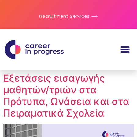
Recruitment Services ⟶
Εξετάσεις εισαγωγής
μαθητών/τριών στα
Πρότυπα, Ωνάσεια και στα
Πειραματικά Σχολεία