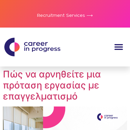
Recruitment Services ⟶
Πώς να αρνηθείτε μια
πρόταση εργασίας με
επαγγελματισμό