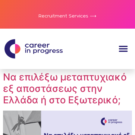
Recruitment Services ⟶
Να επιλέξω μεταπτυχιακό
εξ αποστάσεως στην
Ελλάδα ή στο Εξωτερικό;