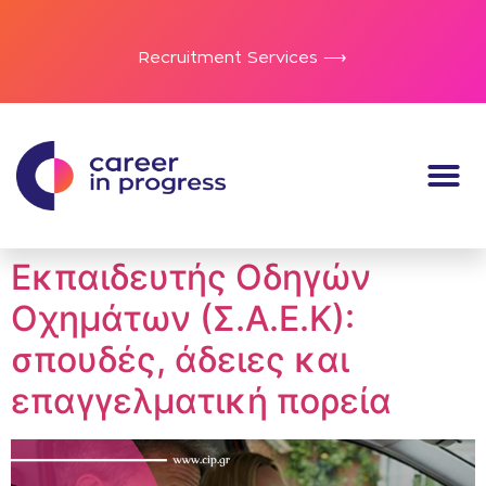
Recruitment Services ⟶
Εκπαιδευτής Οδηγών
Οχημάτων (Σ.Α.Ε.Κ):
σπουδές, άδειες και
επαγγελματική πορεία