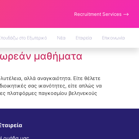
Recruitment Services ⟶
Σπουδάζω στο Εξωτερικό
Νέα
Εταιρεία
Επικοινωνία
 δωρεάν μαθήματα
λυτέλεια, αλλά αναγκαιότητα. Είτε θέλετε
διοικητικές σας ικανότητες, είτε απλώς να
άδες πλατφόρμες παγκοσμίου βεληνεκούς
Εταιρεία
Η ομάδα μας