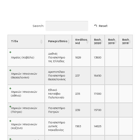
Search:
Reset
Kwdikos
Bash
Bash
Bash
Title
Panepisthmio
Md
2020
2019
2018
Διεθνές
Χημείας (Καβάλα)
Πανεπιστήμιο
1629
13800
της Ελλάδος
Αριστοτέλειο
Χημικών Μηχανικών
Πανεπιστήμιο
237
16450
(Θεσσαλονίκη)
Θεσσαλονίκης
Εθνικό
Χημικών Μηχανικών
Μετσόβιο
235
17000
(Αθήνα)
Πολυτεχνείο
Χημικών Μηχανικών
Πανεπιστήμιο
239
15700
(Πάτρα)
Πατρών
Πανεπιστήμιο
Χημικών Μηχανικών
Δυτικής
1563
14625
(Κοζάνη)
Μακεδονίας