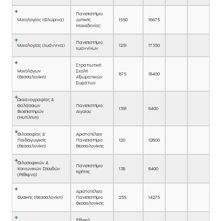
Πανεπιστήμιο
Ψυχολογίας (Φλώρινα)
Δυτικής
1550
16675
Μακεδονίας
Πανεπιστήμιο
Ψυχολογίας (Ιωάννινα)
1251
17350
Ιωαννίνων
Στρατιωτική
Ψυχολόγων
Σχολή
875
18400
(Θεσσαλονίκη)
Αξιωματικών
Σωμάτων
Ωκεανογραφίας &
Θαλάσσιων
Πανεπιστήμιο
1391
6400
Βιοεπιστημών
Αιγαίου
(Μυτιλήνη)
Φιλοσοφίας &
Αριστοτέλειο
Παιδαγωγικής
Πανεπιστήμιο
120
12800
(Θεσσαλονίκη)
Θεσσαλονίκης
Φιλοσοφικών &
Πανεπιστήμιο
Κοινωνικών Σπουδών
138
8400
Κρήτης
(Ρέθυμνο)
Αριστοτέλειο
Φυσικής (Θεσσαλονίκη)
Πανεπιστήμιο
255
14275
Θεσσαλονίκης
Εθνικό