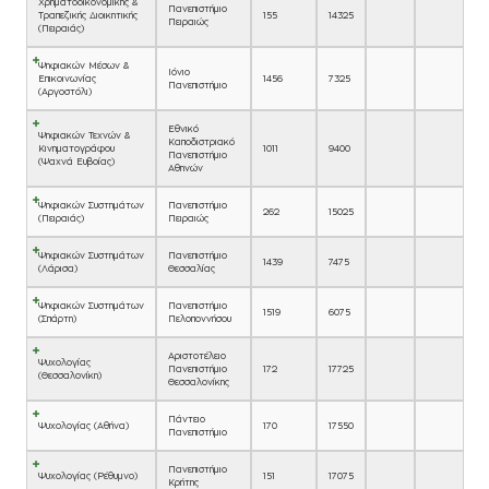
Χρηματοοικονομικής &
Πανεπιστήμιο
Τραπεζικής Διοικητικής
155
14325
Πειραιώς
(Πειραιάς)
Ψηφιακών Μέσων &
Ιόνιο
Επικοινωνίας
1456
7325
Πανεπιστήμιο
(Αργοστόλι)
Εθνικό
Ψηφιακών Τεχνών &
Καποδιστριακό
Κινηματογράφου
1011
9400
Πανεπιστήμιο
(Ψαχνά Ευβοίας)
Αθηνών
Ψηφιακών Συστημάτων
Πανεπιστήμιο
262
15025
(Πειραιάς)
Πειραιώς
Ψηφιακών Συστημάτων
Πανεπιστήμιο
1439
7475
(Λάρισα)
Θεσσαλίας
Ψηφιακών Συστημάτων
Πανεπιστήμιο
1519
6075
(Σπάρτη)
Πελοποννήσου
Αριστοτέλειο
Ψυχολογίας
Πανεπιστήμιο
172
17725
(Θεσσαλονίκη)
Θεσσαλονίκης
Πάντειο
Ψυχολογίας (Αθήνα)
170
17550
Πανεπιστήμιο
Πανεπιστήμιο
Ψυχολογίας (Ρέθυμνο)
151
17075
Κρήτης