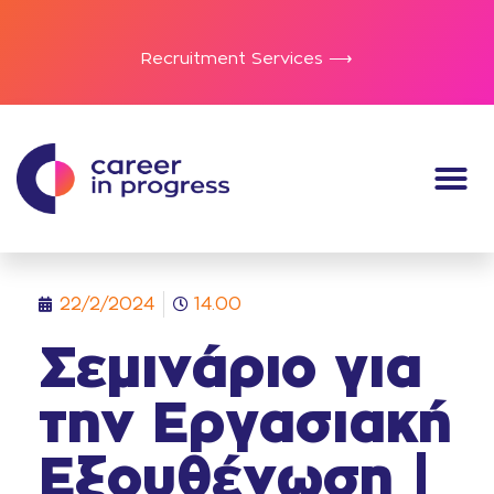
Recruitment Services ⟶
22/2/2024
14.00
Σεμινάριο για
την Εργασιακή
Εξουθένωση |