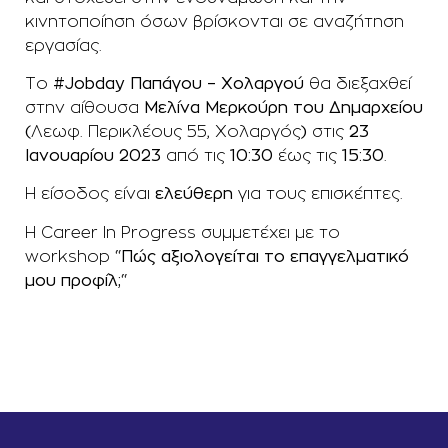
κινητοποίηση όσων βρίσκονται σε αναζήτηση
εργασίας.
Το
#Jobday Παπάγου – Χολαργού
θα διεξαχθεί
στην αίθουσα
Μελίνα Μερκούρη του Δημαρχείου
(
Λεωφ. Περικλέους 55, Χολαργός
)
στις
23
Ιανουαρίου 2023
από τις
10:30
έως τις
15:30
.
Η είσοδος είναι
ελεύθερη
για τους επισκέπτες.
Η Career In Progress συμμετέχει με το
workshop
“
Πώς αξιολογείται το επαγγελματικό
μου προφίλ;
“