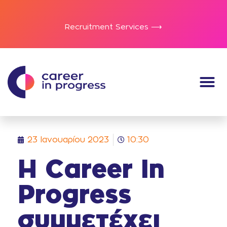
Recruitment Services ⟶
23 Ιανουαρίου 2023
10:30
Η Career In
Progress
συμμετέχει