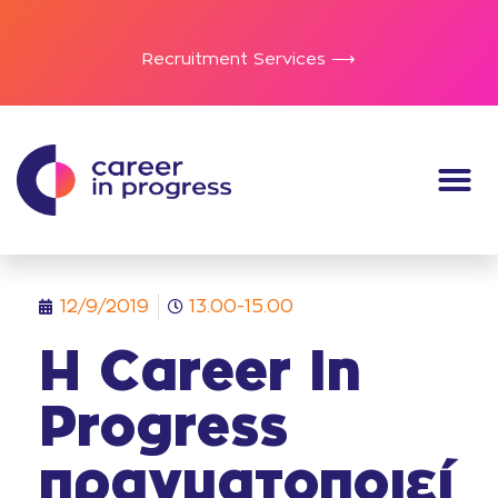
Recruitment Services ⟶
12/9/2019
13.00-15.00
Η Career In
Progress
πραγματοποιεί