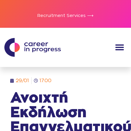
Recruitment Services ⟶
29/01
17.00
Ανοιχτή
Εκδήλωση
Επαγγελματικο