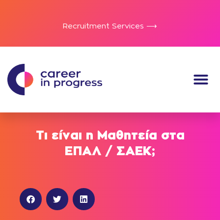
Recruitment Services ⟶
Τι είναι η Μαθητεία στα
EΠΑΛ / ΣΑΕΚ;