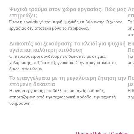
Ψυχικό τραύμα στον χώρο εργασίας: Πώς μας
Απ
επηρεάζει;
επ
Όταν η εργασία γίνεται πηγή ψυχικής επιβάρυνσης Ο χώρος
Το 
εργασίας δεν αποτελεί μόνο το περιβάλλον
δη
σπ
Διακοπές και ξεκούραση: Το κλειδί για ψυχική
Em
υγεία και καλύτερη απόδοση
Πα
Οι περισσότεροι συνδέουμε τις διακοπές με στιγμές
Για
χαλάρωσης, ταξίδια και ξεγνοιασιά. Στην πραγματικότητα,
μην
όμως, αποτελούν
Τα επαγγέλματα με τη μεγαλύτερη ζήτηση την
Πο
επόμενη δεκαετία
με
Η αγορά εργασίας μεταβάλλεται με ταχείς ρυθμούς,
Η δ
επηρεαζόμενη από την τεχνολογική πρόοδο, την τεχνητή
σημ
νοημοσύνη,
Privacy Policy
|
Cookies