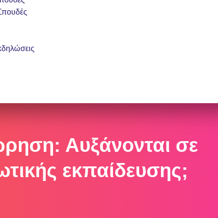
Σπουδές
κδηλώσεις
ώρηση: Αυξάνονται σε
εωτικής εκπαίδευσης;