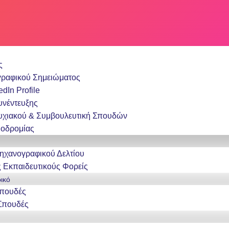
ς
γραφικού Σημειώματος
dIn Profile
υνέντευξης
υχιακού & Συμβουλευτική Σπουδών
ιοδρομίας
ς
χανογραφικού Δελτίου
 Εκπαιδευτικούς Φορείς
ικό
Σπουδές
Σπουδές