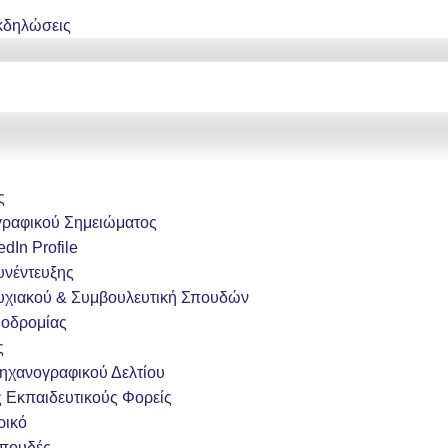
κδηλώσεις
ς
γραφικού Σημειώματος
dIn Profile
υνέντευξης
υχιακού & Συμβουλευτική Σπουδών
ιοδρομίας
ς
χανογραφικού Δελτίου
 Εκπαιδευτικούς Φορείς
ρικό
Σπουδές