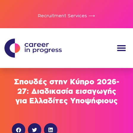
Recruitment Services ⟶
Σπουδές στην Κύπρο 2026-
27: Διαδικασία εισαγωγής
για Ελλαδίτες Υποψήφιους