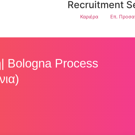
Recruitment S
Καριέρα
Επ. Προσα
| Bologna Process
νια)