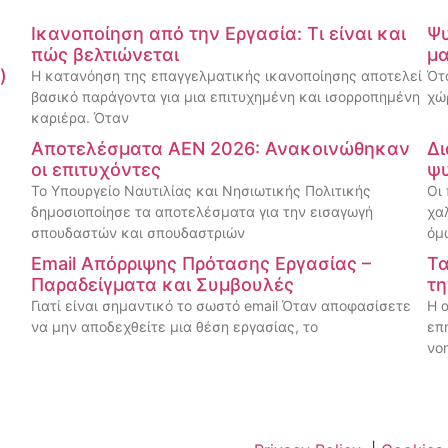
Ικανοποίηση από την Εργασία: Τι είναι και
Ψυ
πώς βελτιώνεται
μα
)
Η κατανόηση της επαγγελματικής ικανοποίησης αποτελεί
Ότ
βασικό παράγοντα για μια επιτυχημένη και ισορροπημένη
χώ
καριέρα. Όταν
Αποτελέσματα ΑΕΝ 2026: Ανακοινώθηκαν
Δι
οι επιτυχόντες
ψυ
Το Υπουργείο Ναυτιλίας και Νησιωτικής Πολιτικής
Οι
δημοσιοποίησε τα αποτελέσματα για την εισαγωγή
χα
σπουδαστών και σπουδαστριών
όμ
Email Απόρριψης Πρότασης Εργασίας –
Τα
Παραδείγματα και Συμβουλές
τη
Γιατί είναι σημαντικό το σωστό email Όταν αποφασίσετε
Η 
να μην αποδεχθείτε μια θέση εργασίας, το
επ
νο