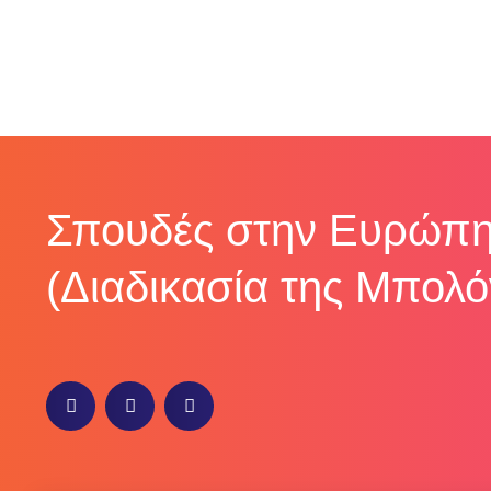
Σπουδές στην Ευρώπη
(Διαδικασία της Μπολό