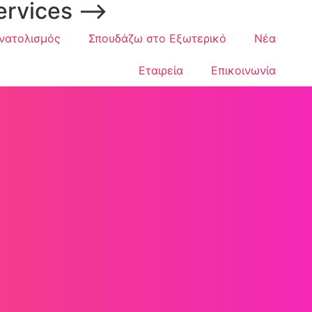
ervices ⟶
νατολισμός
Σπουδάζω στο Εξωτερικό
Νέα
Εταιρεία
Επικοινωνία