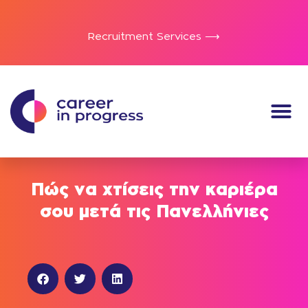
Recruitment Services ⟶
Πώς να χτίσεις την καριέρα
σου μετά τις Πανελλήνιες