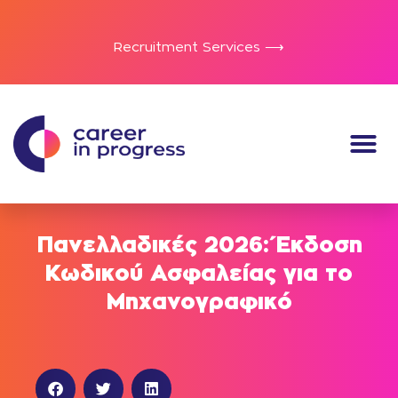
Recruitment Services ⟶
Πανελλαδικές 2026: Έκδοση
Κωδικού Ασφαλείας για το
Μηχανογραφικό