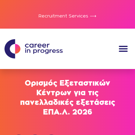
Recruitment Services ⟶
Ορισμός Εξεταστικών
Κέντρων για τις
πανελλαδικές εξετάσεις
ΕΠΑ.Λ. 2026