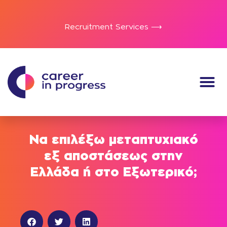
Recruitment Services ⟶
Να επιλέξω μεταπτυχιακό
εξ αποστάσεως στην
Ελλάδα ή στο Εξωτερικό;