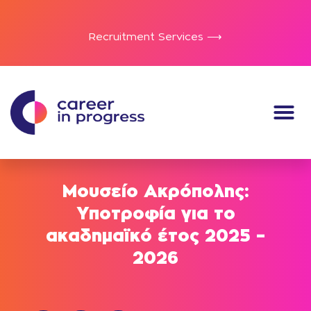
Recruitment Services ⟶
Μουσείο Ακρόπολης:
Υποτροφία για το
ακαδημαϊκό έτος 2025 –
2026