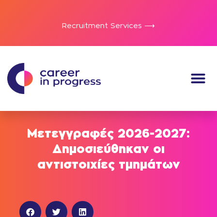
Recruitment Services ⟶
Μετεγγραφές 2026-2027:
Δημοσιεύθηκαν οι
αντιστοιχίες τμημάτων