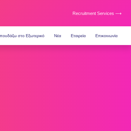
Recruitment Services ⟶
πουδάζω στο Εξωτερικό
Νέα
Εταιρεία
Επικοινωνία