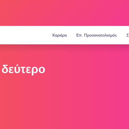
Καριέρα
Επ. Προσανατολισμός
Σ
 δεύτερο